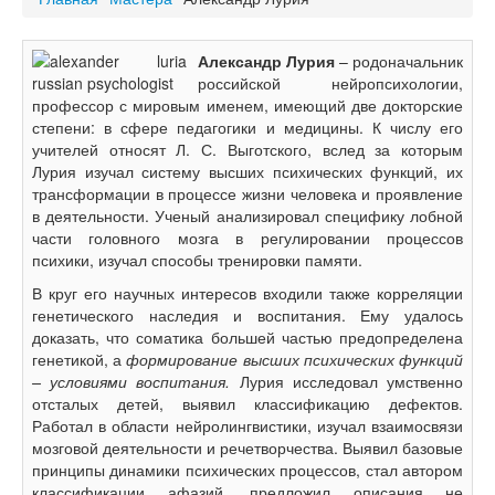
Александр Лурия
– родоначальник
российской нейропсихологии,
профессор с мировым именем, имеющий две докторские
степени: в сфере педагогики и медицины. К числу его
учителей относят Л. С. Выготского, вслед за которым
Лурия изучал систему высших психических функций, их
трансформации в процессе жизни человека и проявление
в деятельности.
Ученый а
нализировал специфику лобной
части головного мозга в регулировании процессов
психики, изучал способы тренировки памяти.
В круг его научных интересов входили также корреляции
генетического наследия и воспитания. Ему удалось
доказать, что соматика большей частью предопределена
генетикой, а
формирование высших психических функций
– условиями воспитания.
Лурия и
сследовал умственно
отсталых детей, выявил классификацию дефектов.
Работал в области нейролингвистики, изучал взаимосвязи
мозговой деятельности и речетворчества. Выявил базовые
принципы динамики психических процессов, стал автором
классификации афазий, предложил описания не