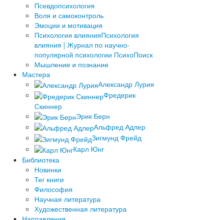
Псевдопсихология
Воля и самоконтроль
Эмоции и мотивация
Психология влияния
Психология
влияния | Журнал по научно-
популярной психологии ПсихоПоиск
Мышление и познание
Мастера
Александр Лурия
Фредерик
Скиннер
Эрик Берн
Альфред Адлер
Зигмунд Фрейд
Карл Юнг
Библиотека
Новинки
Тег книги
Философия
Научная литература
Художественная литература
Направления