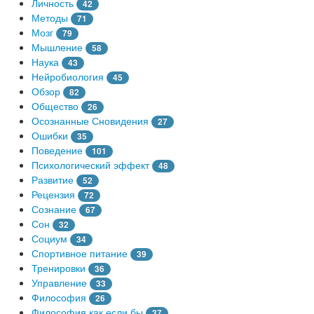
Личность
42
Методы
71
Мозг
79
Мышление
58
Наука
43
Нейробиология
45
Обзор
82
Общество
26
Осознанные Сновидения
27
Ошибки
35
Поведение
101
Психологический эффект
48
Развитие
52
Рецензия
72
Сознание
67
Сон
32
Социум
34
Спортивное питание
39
Тренировки
36
Управление
33
Философия
26
Философия как если бы
37