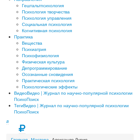
Гештальтпсихология
Психология творчества
Психология управления
Социальная психология
Когнитивная психология
Практика
Вещества
Психиатрия
Психофизиология
Физическая культура
Депрограммирование
Осознанные сновидения
Практическая психология
Психологические эффекты
Видео
Видео | Журнал по научно-популярной психологии
ПсихоПоиск
Теги
Видео | Журнал по научно-популярной психологии
ПсихоПоиск
a
Главная
Мастера
Александр Лурия