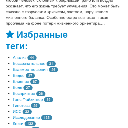
Любой человек, склонный к рефлексии, рано или поздно
осознает, что его жизнь требует улучшения. Это может быть
связано с творческим кризисом, застоем, нарушением
жизненного баланса. Особенно остро возникает такая
проблема на фоне потери жизненного ориентира.…
Избранные
теги:
Анализ
44
Бессознательное
31
Взаимоотношения
26
Видео
27
Влияние
67
Воля
27
Восприятие
26
Ганс Файхингер
39
Гипотеза
29
ИСС
32
Исследование
135
Книги
132