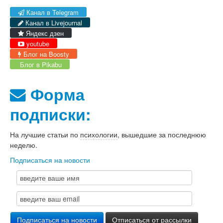
Канал в Telegram
Канал в Livejournal
Яндекс дзен
youtube
Блог на Boosty
Блог в Pikabu
Форма
подписки:
На лучшие статьи по
психологии
, вышедшие за последнюю
неделю.
Подписаться на новости