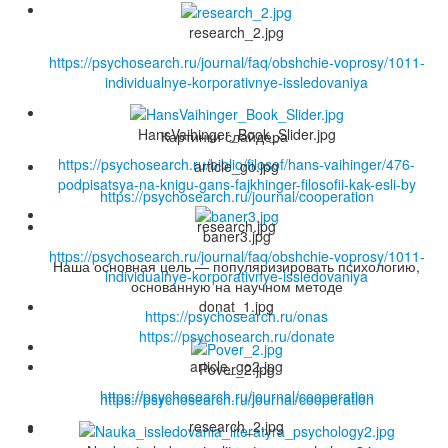
research_2.jpg
https://psychosearch.ru/journal/faq/obshchie-voprosy/1011-
individualnye-korporativnye-issledovaniya
HansVaihinger_Book_Slider.jpg
Картинки слайдера
https://psychosearch.ru/biblio/filosof/hans-vaihinger/476-
article_go.jpg
podpisatsya-na-knigu-gans-fajkhinger-filosofii-kak-esli-by
https://psychosearch.ru/journal/cooperation
research.jpg
baner3.jpg
https://psychosearch.ru/journal/faq/obshchie-voprosy/1011-
Наша основная цель — популяризировать психологию,
individualnye-korporativnye-issledovaniya
основанную на научном методе
donat_1.jpg
https://psychosearch.ru/onas
https://psychosearch.ru/donate
article_go2.jpg
Pover_2.jpg
https://psychosearch.ru/journal/cooperation
https://psychosearch.ru/journal/cooperation
research_2.jpg