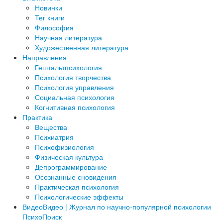
Новинки
Тег книги
Философия
Научная литература
Художественная литература
Направления
Гештальтпсихология
Психология творчества
Психология управления
Социальная психология
Когнитивная психология
Практика
Вещества
Психиатрия
Психофизиология
Физическая культура
Депрограммирование
Осознанные сновидения
Практическая психология
Психологические эффекты
Видео
Видео | Журнал по научно-популярной психологии
ПсихоПоиск