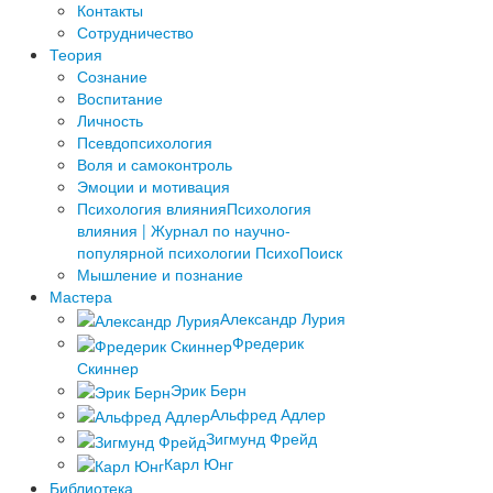
­Контакты
Сотрудничество
Теория
Сознание
Воспитание
Личность
Псевдопсихология
Воля и самоконтроль
Эмоции и мотивация
Психология влияния
Психология
влияния | Журнал по научно-
популярной психологии ПсихоПоиск
Мышление и познание
Мастера
Александр Лурия
Фредерик
Скиннер
Эрик Берн
Альфред Адлер
Зигмунд Фрейд
Карл Юнг
Библиотека