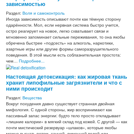
зависимостью
Раздел:
Воля и самоконтроль
Иногда зависимость описывают почти как тёмную сторону
одарённости. Мол, если нервная система быстро учится,
остро реагирует на новое, легко схватывает связи и
мгновенно запоминает сильные переживания, то она якобы
обречена быстрее «подсесть» на алкоголь, наркотики,
азартные игры или другие формы саморазрушительного
поведения. В этой мысли есть соблазнительная простота:
чем…
Подробнее...
Настоящая детоксикация: как жировая ткань
хранит липофильные загрязнители и что с
ними происходит
Раздел:
Вещества
Вокруг похудения давно существует странная двойная
мифология. С одной стороны, жир воспринимают как
пассивный запас энергии: будто тело просто откладывает
«лишние калории» в мягкий склад под кожей. С другой — как
почти мистический резервуар «шлаков», которые якобы
можно выгнать потом, сауной, лимонной водой или