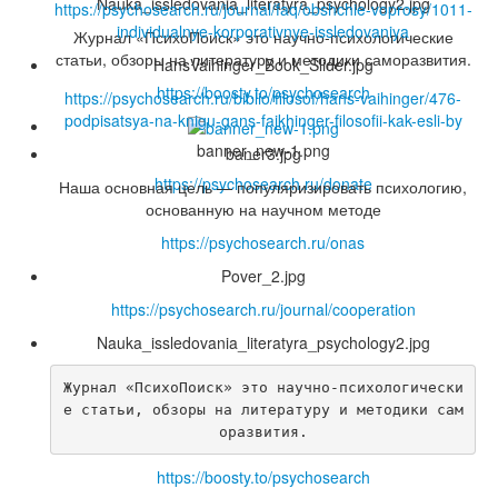
Nauka_issledovania_literatyra_psychology2.jpg
https://psychosearch.ru/journal/faq/obshchie-voprosy/1011-
individualnye-korporativnye-issledovaniya
Журнал «ПсихоПоиск» это научно-психологические
статьи, обзоры на литературу и методики саморазвития.
HansVaihinger_Book_Slider.jpg
https://boosty.to/psychosearch
https://psychosearch.ru/biblio/filosof/hans-vaihinger/476-
podpisatsya-na-knigu-gans-fajkhinger-filosofii-kak-esli-by
banner_new-1.png
baner3.jpg
https://psychosearch.ru/donate
Наша основная цель — популяризировать психологию,
основанную на научном методе
https://psychosearch.ru/onas
Pover_2.jpg
https://psychosearch.ru/journal/cooperation
Nauka_issledovania_literatyra_psychology2.jpg
Журнал «ПсихоПоиск» это научно-психологически
е статьи, обзоры на литературу и методики сам
оразвития.
https://boosty.to/psychosearch