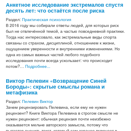
Анкетное исследование экстремалов спустя
десять лет: что остаётся после риска
Раздел:
Практическая психология
В 2016 году мы собирали ответы людей, для которых риск
был не отвлечённой темой, а частью повседневной практики.
Тогда нас интересовало, как экстремальные виды спорта
связаны со страхом, дисциплиной, отношением к жизни,
ощущением уверенности и внутренними изменениями. Но
одна из самых важных частей любого подобного
исследования почти всегда ускользает: что происходит
потом?…
Подробнее...
Виктор Пелевин «Возвращение Синей
Бороды»: скрытые смыслы романа и
метафизика
Раздел:
Пелевин Виктор
Зачем рецензировать Пелевина, если ему не нужен
рецензент? Книге Виктора Пелевина в строгом смысле не
нужен рецензент: обычная рецензия почти неизбежно
оказывается мельче авторского замысла, потому что
пытается оценить текст, который сам заранее включает в