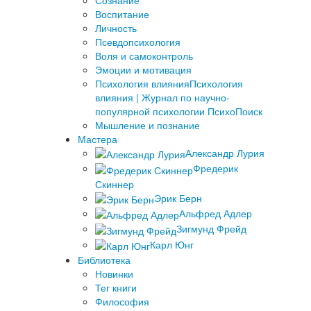
Сознание
Воспитание
Личность
Псевдопсихология
Воля и самоконтроль
Эмоции и мотивация
Психология влияния
Психология
влияния | Журнал по научно-
популярной психологии ПсихоПоиск
Мышление и познание
Мастера
Александр Лурия
Фредерик
Скиннер
Эрик Берн
Альфред Адлер
Зигмунд Фрейд
Карл Юнг
Библиотека
Новинки
Тег книги
Философия