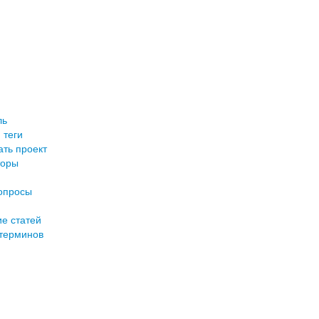
ль
 теги
ть проект
торы
опросы
е статей
терминов