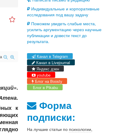
Индивидуальные и корпоративные
исследования под вашу задачу
Поможем увидеть слабые места,
усилить аргументацию через научные
публикации и довести текст до
результата.
Канал в Telegram
а
Канал в Livejournal
Яндекс дзен
youtube
Блог на Boosty
кций».
Блог в Pikabu
 Атена.
Форма
ёных к
подписки:
ряющих
менная
глядно
На лучшие статьи по
психологии
,