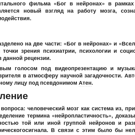
нтального фильма «Бог в нейронах» в рамках
вляется новый взгляд на работу мозга, созн
модействия.
зделено на две части: «Бог в нейронах» и «Все
с точки зрения психиатрии, психологии и соци
в данной рецензии.
овым голосом под видеопрезентацию и музык
зрителя в атмосферу научной загадочности. Ав
мному лицу под псевдонимом
Атен
.
пление
вопроса: человеческий мозг как система из, пр
еделение термина «нейропластичность», доказы
ностью той или иной группой нейронов и раз
рическогосигнала. В связи с этим было бы не