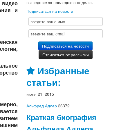
вышедшие за последнюю неделю.
 видео
ания и
Подписаться на новости
ленская
ологии,
альное
Избранные
торство
статьи:
июля 21, 2015
имерно,
Альфред Адлер
26372
вается
Краткая биография
витием
лишним
Альфреда Адлера