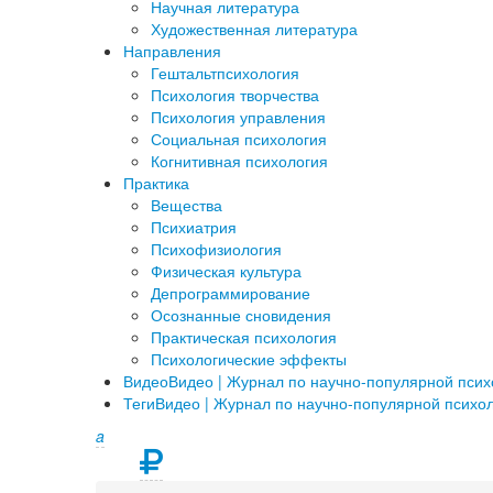
Научная литература
Художественная литература
Направления
Гештальтпсихология
Психология творчества
Психология управления
Социальная психология
Когнитивная психология
Практика
Вещества
Психиатрия
Психофизиология
Физическая культура
Депрограммирование
Осознанные сновидения
Практическая психология
Психологические эффекты
Видео
Видео | Журнал по научно-популярной пси
Теги
Видео | Журнал по научно-популярной психо
a