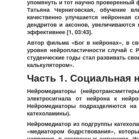
упомянуть и тот научно проверенный ф
Татьяна Черниговская, обучение в
качественно улучшается нейронная с
дендритов и аксонов, увеличиваются 
эффективнее [1, 03:43].
Автор фильма «Бог в нейронах», в с
уровня нейропластичности случай с Р
студенческие годы стал развивать сво
калькулятором».
Часть 1. Социальная 
Нейромедиаторы (нейротрансмиттер
электросигнала от нейрона к нейро
Нейромедиаторы подразделяются на 
катехоламины).
Нейромедиатор из подгруппы катехола
«медиатором бодрствования», которы
например, в экстренных ситуациях. Ин