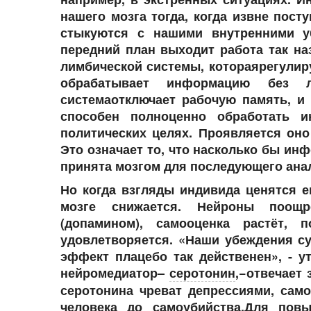
нашего мозга тогда, когда извне пост
стыкуются с нашими внутренними у
передний план выходит работа так на
лимбической системы, котораярегулиру
обрабатывает информацию без ло
системаотключает рабочую память, и
способен полноценно обработать 
политических целях. Проявляется он
Это означает то, что насколько бы ин
принята мозгом для последующего ана
Но когда взгляды индивида ценятся 
мозге снижается. Нейроны поощр
(допамином), самооценка растёт, 
удовлетворяется. «Наши убеждения с
эффект плацебо так действенен», - 
нейромедиатор–
серотонин
,−отвечает
серотонина чреват депрессиями, сам
человека до самоубийства.Для пов