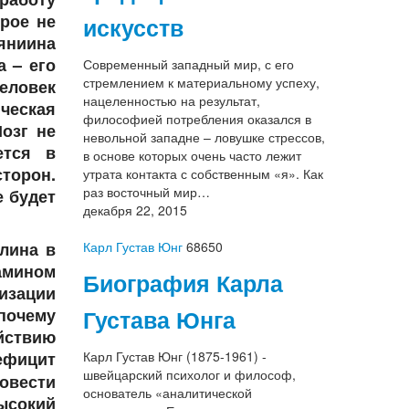
орое не
искусств
яниина
 – его
Современный западный мир, с его
стремлением к материальному успеху,
человек
нацеленностью на результат,
ческая
философией потребления оказался в
озг не
невольной западне – ловушке стрессов,
ется в
в основе которых очень часто лежит
торон.
утрата контакта с собственным «я». Как
раз восточный мир…
е будет
декабря 22, 2015
лина в
Карл Густав Юнг
68650
амином
Биография Карла
изации
почему
Густава Юнга
йствию
Дефицит
Карл Густав Юнг (1875-1961) -
швейцарский психолог и философ,
овести
основатель «аналитической
ысокий