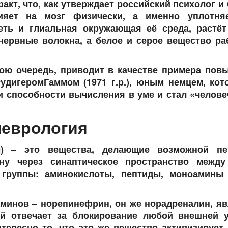
акт, что, как утверждает российский психолог и
лияет на мозг физически, а именно уплотня
еть и глиальная окружающая её среда, растёт
нервные волокна, а белое и серое вещество ра
вою очередь, приводит в качестве примера пов
удигеромГаммом (1971 г.р.), юным немцем, кот
и способности вычисления в уме и стал «челов
неврология
ы) – это вещества, делающие возможной пе
ну через синаптическое пространство между
группы: аминокислоты, пептиды, моноамины (
минов – норепинефрин, он же норадреналин, яв
й отвечает за блокирование любой внешней у
тересно то, что это же вещество активизирует