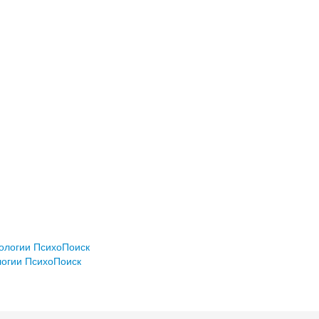
хологии ПсихоПоиск
логии ПсихоПоиск