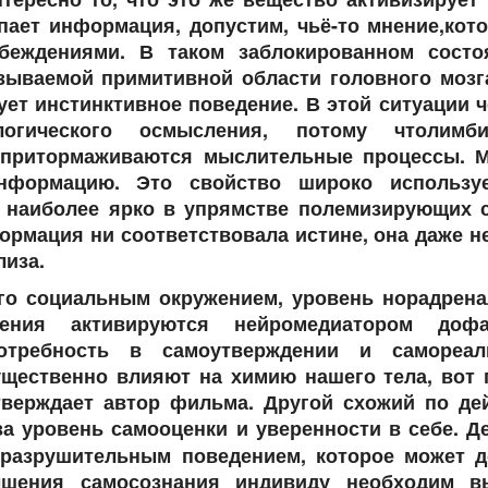
упает информация, допустим, чьё-то мнение,кот
беждениями. В таком заблокированном состо
зываемой примитивной области головного мозга
ет инстинктивное поведение. В этой ситуации 
гического осмысления, потому чтолимби
 притормаживаются мыслительные процессы. М
информацию. Это свойство широко использу
о наиболее ярко в упрямстве полемизирующих с
формация ни соответствовала истине, она даже н
лиза.
его социальным окружением, уровень норадрена
ения активируются нейромедиатором доф
потребность в самоутверждении и самореал
ущественно влияют на химию нашего тела, вот 
утверждает автор фильма. Другой схожий по де
 за уровень самооценки и уверенности в себе. 
оразрушительным поведением, которое может д
ышения самосознания индивиду необходим в