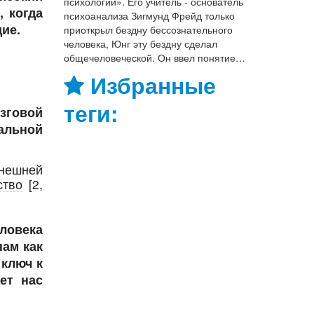
психологии». Его учитель - основатель
 когда
психоанализа Зигмунд Фрейд только
щие.
приоткрыл бездну бессознательного
человека, Юнг эту бездну сделал
общечеловеческой. Он ввел понятие…
Избранные
теги:
зговой
иальной
внешней
ство
[2,
еловека
нам как
 ключ к
ет нас