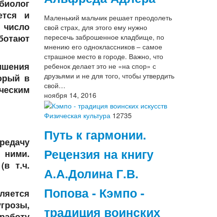
 биолог
ется и
Маленький мальчик решает преодолеть
 число
свой страх, для этого ему нужно
пересечь заброшенное кладбище, по
ботают
мнению его одноклассников – самое
страшное место в городе. Важно, что
ышения
ребенок делает это не «на спор» с
друзьями и не для того, чтобы утвердить
орый в
свой…
еческим
ноября 14, 2016
Физическая культура
12735
Путь к гармонии.
редачу
Рецензия на книгу
 ними.
в т.ч.
А.А.Долина Г.В.
Попова - Кэмпо -
ляется
грозы,
традиция воинских
 работу