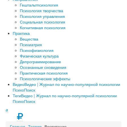
Гештальтпсихология
Психология творчества
Психология управления
Социальная психология
Когнитивная психология
Практика
Вещества
Психиатрия
Психофизиология
Физическая культура
Депрограммирование
Осознанные сновидения
Практическая психология
Психологические эффекты
Видео
Видео | Журнал по научно-популярной психологии
ПсихоПоиск
Теги
Видео | Журнал по научно-популярной психологии
ПсихоПоиск
a
Главная
Теория
Воспитание