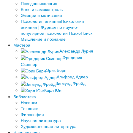
Псевдопсихология
Воля и самоконтроль
Эмоции и мотивация
Психология влияния
Психология
влияния | Журнал по научно-
популярной психологии ПсихоПоиск
Мышление и познание
Мастера
Александр Лурия
Фредерик
Скиннер
Эрик Берн
Альфред Адлер
Зигмунд Фрейд
Карл Юнг
Библиотека
Новинки
Тег книги
Философия
Научная литература
Художественная литература
Направления