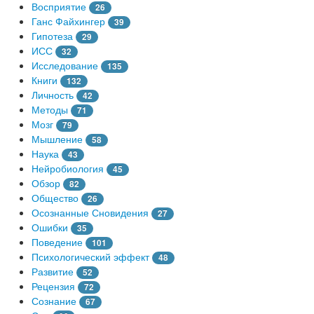
Восприятие
26
Ганс Файхингер
39
Гипотеза
29
ИСС
32
Исследование
135
Книги
132
Личность
42
Методы
71
Мозг
79
Мышление
58
Наука
43
Нейробиология
45
Обзор
82
Общество
26
Осознанные Сновидения
27
Ошибки
35
Поведение
101
Психологический эффект
48
Развитие
52
Рецензия
72
Сознание
67