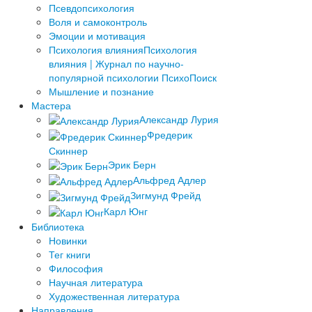
Псевдопсихология
Воля и самоконтроль
Эмоции и мотивация
Психология влияния
Психология
влияния | Журнал по научно-
популярной психологии ПсихоПоиск
Мышление и познание
Мастера
Александр Лурия
Фредерик
Скиннер
Эрик Берн
Альфред Адлер
Зигмунд Фрейд
Карл Юнг
Библиотека
Новинки
Тег книги
Философия
Научная литература
Художественная литература
Направления