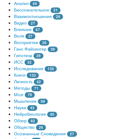
Анализ
44
Бессознательное
31
Взаимоотношения
26
Видео
27
Влияние
67
Воля
27
Восприятие
26
Ганс Файхингер
39
Гипотеза
29
ИСС
32
Исследование
135
Книги
132
Личность
42
Методы
71
Мозг
79
Мышление
58
Наука
43
Нейробиология
45
Обзор
82
Общество
26
Осознанные Сновидения
27