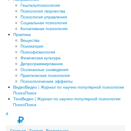
Гештальтпсихология
Психология творчества
Психология управления
Социальная психология
Когнитивная психология
Практика
Вещества
Психиатрия
Психофизиология
Физическая культура
Депрограммирование
Осознанные сновидения
Практическая психология
Психологические эффекты
Видео
Видео | Журнал по научно-популярной психологии
ПсихоПоиск
Теги
Видео | Журнал по научно-популярной психологии
ПсихоПоиск
a
Главная
Теория
Воспитание