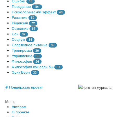
Ошибки
35
Поведение
101
Психологический эффект
48
Развитие
52
Рецензия
72
Сознание
67
Сон
32
Социум
34
Спортивное питание
39
Тренировки
36
Управление
33
Философия
26
Философия как если бы
37
Эрик Берн
33
© Free
Поддержать проект
Меню
Авторам
О проекте
Контакты