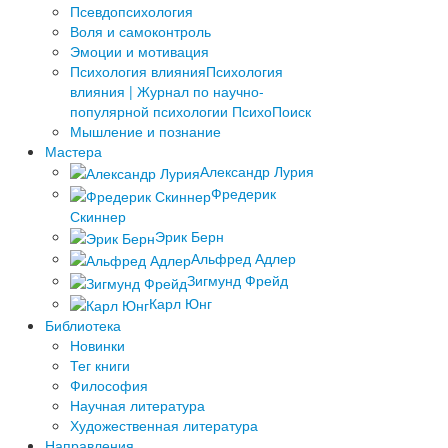
Псевдопсихология
Воля и самоконтроль
Эмоции и мотивация
Психология влияния
Психология
влияния | Журнал по научно-
популярной психологии ПсихоПоиск
Мышление и познание
Мастера
Александр Лурия
Фредерик
Скиннер
Эрик Берн
Альфред Адлер
Зигмунд Фрейд
Карл Юнг
Библиотека
Новинки
Тег книги
Философия
Научная литература
Художественная литература
Направления