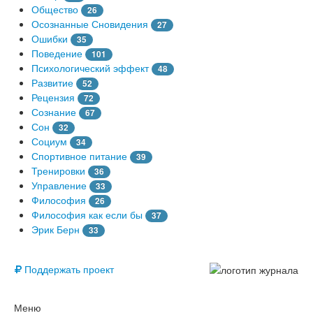
Общество
26
Осознанные Сновидения
27
Ошибки
35
Поведение
101
Психологический эффект
48
Развитие
52
Рецензия
72
Сознание
67
Сон
32
Социум
34
Спортивное питание
39
Тренировки
36
Управление
33
Философия
26
Философия как если бы
37
Эрик Берн
33
© Free
Поддержать проект
Меню