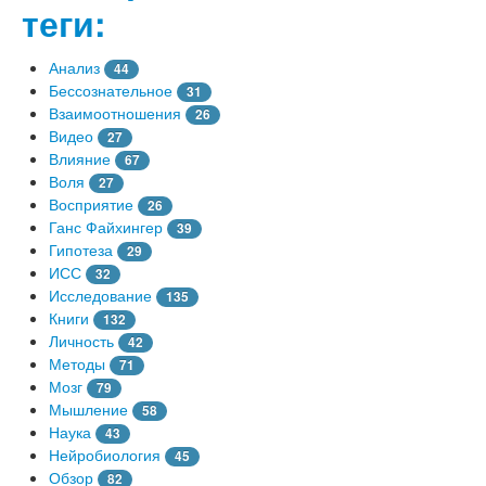
теги:
Анализ
44
Бессознательное
31
Взаимоотношения
26
Видео
27
Влияние
67
Воля
27
Восприятие
26
Ганс Файхингер
39
Гипотеза
29
ИСС
32
Исследование
135
Книги
132
Личность
42
Методы
71
Мозг
79
Мышление
58
Наука
43
Нейробиология
45
Обзор
82