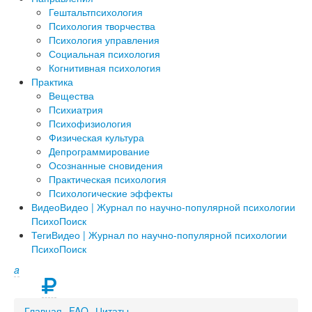
Гештальтпсихология
Психология творчества
Психология управления
Социальная психология
Когнитивная психология
Практика
Вещества
Психиатрия
Психофизиология
Физическая культура
Депрограммирование
Осознанные сновидения
Практическая психология
Психологические эффекты
Видео
Видео | Журнал по научно-популярной психологии
ПсихоПоиск
Теги
Видео | Журнал по научно-популярной психологии
ПсихоПоиск
a
Главная
FAQ
Цитаты