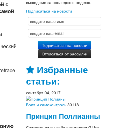
вышедшие за последнюю неделю.
й с
самой
Подписаться на новости
и
ический
Избранные
retrace
статьи:
сентября 04, 2017
Воля и самоконтроль
30118
Принцип Поллианны
ярную
Считаете ли вы себя оптимистом? Что