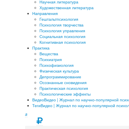
Научная литература
Художественная литература
Направления
Гештальтпсихология
Психология творчества
Психология управления
Социальная психология
Когнитивная психология
Практика
Вещества
Психиатрия
Психофизиология
Физическая культура
Депрограммирование
Осознанные сновидения
Практическая психология
Психологические эффекты
Видео
Видео | Журнал по научно-популярной пси
Теги
Видео | Журнал по научно-популярной психо
a