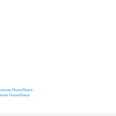
хологии ПсихоПоиск
логии ПсихоПоиск