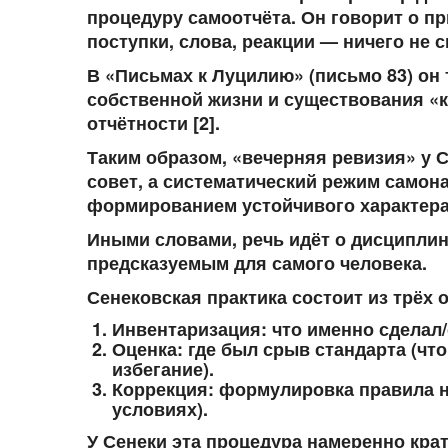
процедуру самоотчёта. Он говорит о 
поступки, слова, реакции — ничего не с
В «Письмах к Луцилию» (письмо 83) он
собственной жизни и существования «ка
отчётности [2].
Таким образом, «вечерняя ревизия» у 
совет, а систематический режим самон
формированием устойчивого характера 
Иными словами, речь идёт о дисциплин
предсказуемым для самого человека.
Сенековская практика состоит из трёх 
Инвентаризация
: что именно сделал
Оценка
: где был срыв стандарта (чт
избегание).
Коррекция
: формулировка правила н
условиях).
У Сенеки эта процедура намеренно крат