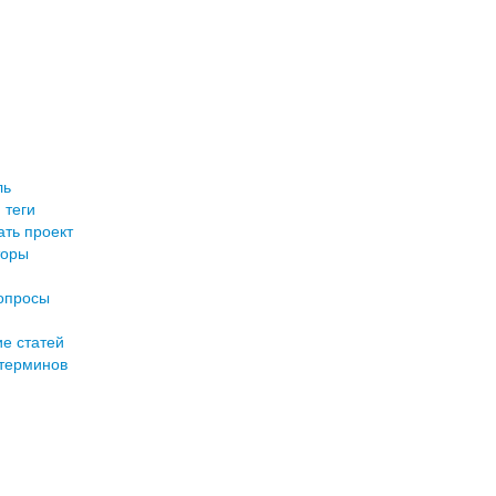
ль
 теги
ть проект
торы
опросы
е статей
терминов