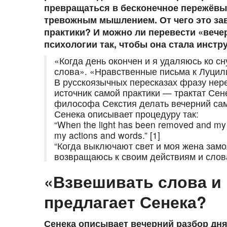
превращаться в бесконечное пережёвы
тревожным мышлением. От чего это зав
практики? И можно ли перевести «веч
психологии так, чтобы она стала инст
«Когда день окончен и я удаляюсь ко сн
слова». «Нравственные письма к Луцил
В русскоязычных пересказах фразу нер
источник самой практики — трактат Сене
философа Секстия делать вечерний сам
Сенека описывает процедуру так:
“When the light has been removed and my w
my actions and words.” [1]
“Когда выключают свет и моя жена замо
возвращаюсь к своим действиям и слова
«Взвешивать слова и 
предлагает Сенека?
Сенека описывает вечерний разбор дня