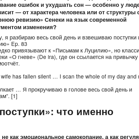
вание ошибок и ухудшать сон — особенно у люде
исит — от характера человека или от структуры 
ернюю ревизию» Сенеки на язык современной
рументом изменения?
у, я разбираю весь свой день и взвешиваю поступки 
ию» Ep. 83
едко привязывают к «Письмам к Луцилию», но класс
ки «О гневе» (De ira), где он ссылается на привычку
оотчёт.
ife has fallen silent … I scan the whole of my day and 
лкает … Я прокручиваю в голове весь свой день и
м”. [1]
поступки»: что именно
 не как эмоциональное самокопание, а как регул