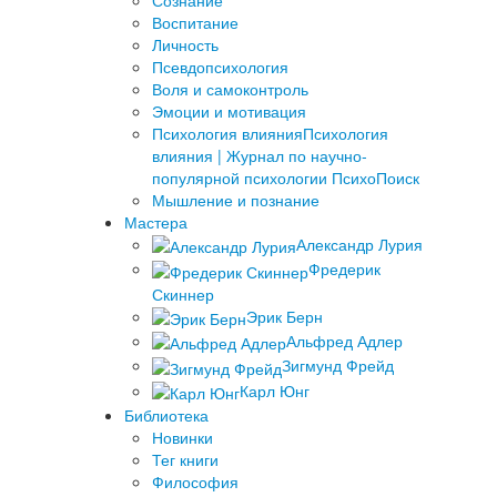
Сознание
Воспитание
Личность
Псевдопсихология
Воля и самоконтроль
Эмоции и мотивация
Психология влияния
Психология
влияния | Журнал по научно-
популярной психологии ПсихоПоиск
Мышление и познание
Мастера
Александр Лурия
Фредерик
Скиннер
Эрик Берн
Альфред Адлер
Зигмунд Фрейд
Карл Юнг
Библиотека
Новинки
Тег книги
Философия