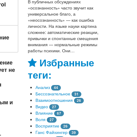
В публичных обсуждениях
ol
«осознанность» часто звучит как
универсальное благо, а
«неосознанность» — как ошибка
личности. На языке науки картина
сложнее: автоматические реакции,
ние
привычки и спонтанные смещения
внимания — нормальные режимы
работы психики. Они…
Избранные
нение
ет не
теги:
я
Анализ
44
Бессознательное
31
Взаимоотношения
26
ным и
Видео
27
Влияние
67
Воля
27
Восприятие
26
Ганс Файхингер
39
—