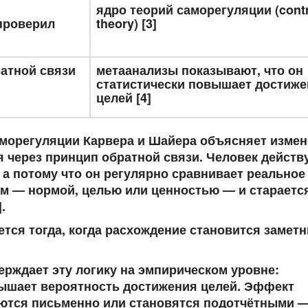
ядро теорий саморегуляции (contr
проверил
theory) [3]
атной связи
метаанализы показывают, что он
статистически повышает достиже
целей [4]
аморегуляции Карвера и Шайера объясняет изме
 через принцип обратной связи. Человек действу
, а потому что он регулярно сравнивает реальное
м — нормой, целью или ценностью — и стараетс
.
тся тогда, когда расхождение становится замет
ерждает эту логику на эмпирическом уровне:
ышает вероятность достижения целей. Эффект
уются письменно или становятся подотчётными 