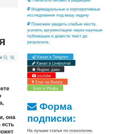
Индивидуальные и корпоративные
исследования под вашу задачу
Поможем увидеть слабые места,
усилить аргументацию через научные
я
публикации и довести текст до
результата.
Канал в Telegram
а
Канал в Livejournal
Яндекс дзен
youtube
Блог на Boosty
вете
Блог в Pikabu
о
а,
Форма
подписки:
и, она
 есть
На лучшие статьи по
психологии
,
может