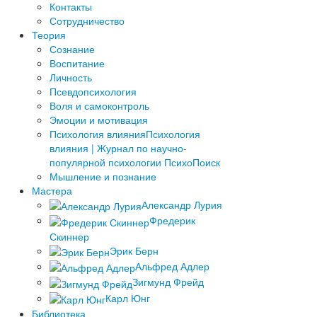
­Контакты
Сотрудничество
Теория
Сознание
Воспитание
Личность
Псевдопсихология
Воля и самоконтроль
Эмоции и мотивация
Психология влияния
Психология
влияния | Журнал по научно-
популярной психологии ПсихоПоиск
Мышление и познание
Мастера
Александр Лурия
Фредерик
Скиннер
Эрик Берн
Альфред Адлер
Зигмунд Фрейд
Карл Юнг
Библиотека