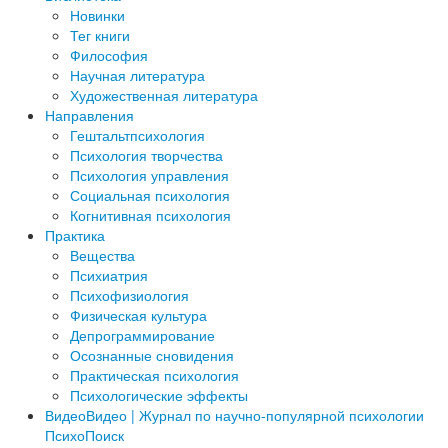
Новинки
Тег книги
Философия
Научная литература
Художественная литература
Направления
Гештальтпсихология
Психология творчества
Психология управления
Социальная психология
Когнитивная психология
Практика
Вещества
Психиатрия
Психофизиология
Физическая культура
Депрограммирование
Осознанные сновидения
Практическая психология
Психологические эффекты
Видео
Видео | Журнал по научно-популярной психологии
ПсихоПоиск