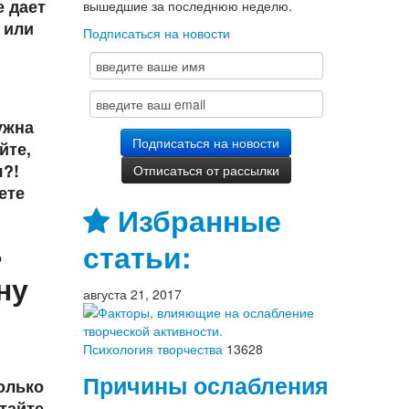
е дает
вышедшие за последнюю неделю.
 или
Подписаться на новости
ужна
йте,
я?!
ете
Избранные
ь
статьи:
ну
августа 21, 2017
Психология творчества
13628
Причины ослабления
олько
тайте