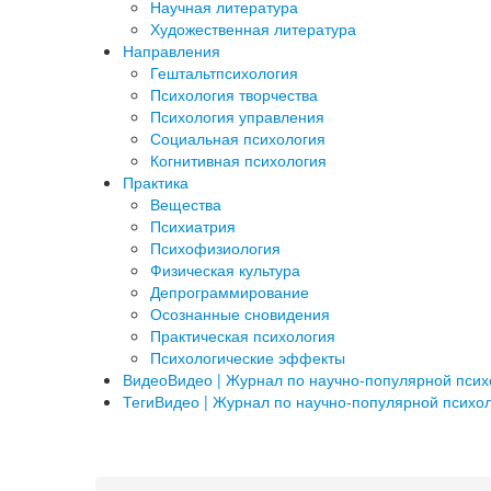
Научная литература
Художественная литература
Направления
Гештальтпсихология
Психология творчества
Психология управления
Социальная психология
Когнитивная психология
Практика
Вещества
Психиатрия
Психофизиология
Физическая культура
Депрограммирование
Осознанные сновидения
Практическая психология
Психологические эффекты
Видео
Видео | Журнал по научно-популярной пси
Теги
Видео | Журнал по научно-популярной психо
a