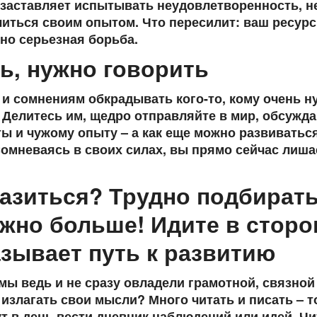
 заставляет испытывать неудовлетворенность, н
литься своим опытом. Что пересилит: ваш ресурс
но серьезная борьба.
ть, нужно говорить
и сомнениям обкрадывать кого-то, кому очень н
Делитесь им, щедро отправляйте в мир, обсужда
ты и чужому опыту – а как еще можно развиватьс
Сомневаясь в своих силах, вы прямо сейчас лиша
разиться? Трудно подбират
жно больше! Идите в сторо
азывает путь к развитию
мы ведь и не сразу овладели грамотной, связной
 излагать свои мысли? Много читать и писать – т
т в день вести дневник наблюдений или идей. Чи