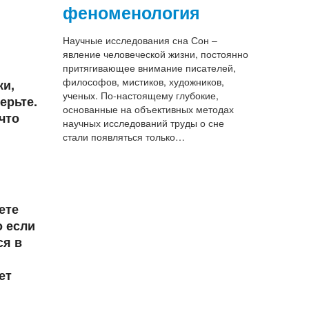
феноменология
Научные исследования сна Сон –
явление человеческой жизни, постоянно
притягивающее внимание писателей,
философов, мистиков, художников,
ки,
ученых. По-настоящему глубокие,
ерьте.
основанные на объективных методах
что
научных исследований труды о сне
стали появляться только…
ете
о если
ся в
ет