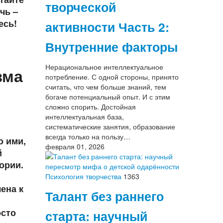
творческой
чь –
есь!
активности Часть 2:
Внутренние факторы
Нерациональное интеллектуальное
зма
потребление. С одной стороны, принято
считать, что чем больше знаний, тем
богаче потенциальный опыт. И с этим
сложно спорить. Достойная
интеллектуальная база,
систематические занятия, образование
всегда только на пользу…
о ими,
февраля 01, 2026
й
ории.
Психология творчества
1363
ена к
Талант без раннего
осто
старта: научный