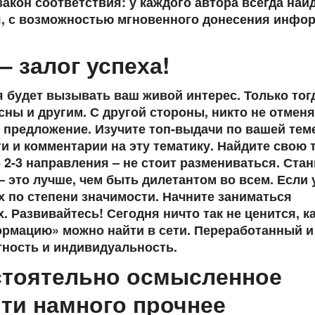
закон соответствия: у каждого автора всегда най
мя, с возможностью мгновенного донесения инфо
– залог успеха!
я будет вызывать ваш живой интерес. Только тог
сны и другим. С другой стороны, никто не отмен
ь предложение. Изучите топ-выдачи по вашей тем
ги и комментарии на эту тематику. Найдите свою 
о 2-3 направления – не стоит размениваться. Стан
это лучше, чем быть дилетантом во всем. Если у
х по степени значимости. Начните заниматься
 Развивайтесь! Сегодня ничто так не ценится, к
ормацию» можно найти в сети. Переработанный и
ность и индивидуальность.
остоятельно осмысленное
ти намного прочнее