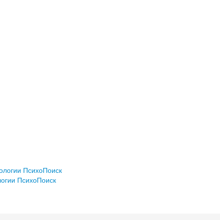
хологии ПсихоПоиск
логии ПсихоПоиск