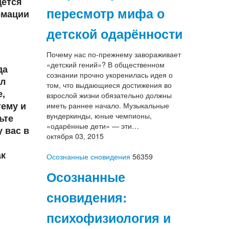
дется
пересмотр мифа о
рмации
детской одарённости
Почему нас по-прежнему завораживает
«детский гений»? В общественном
да
сознании прочно укоренилась идея о
ял
том, что выдающиеся достижения во
е,
взрослой жизни обязательно должны
тему и
иметь раннее начало. Музыкальные
вундеркинды, юные чемпионы,
ьте
«одарённые дети» — эти…
 вас в
октября 03, 2015
ак
Осознанные сновидения
56359
Осознанные
сновидения:
психофизиология и