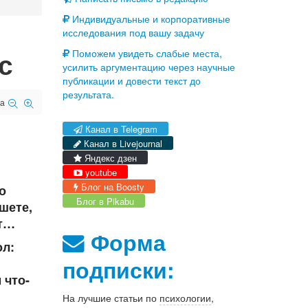
Индивидуальные и корпоративные
исследования под вашу задачу
с
Поможем увидеть слабые места,
усилить аргументацию через научные
публикации и довести текст до
результата.
а
Канал в Telegram
Канал в Livejournal
Яндекс дзен
youtube
Блог на Boosty
о
Блог в Pikabu
шете,
ет…
Форма
ол:
подписки:
 что-
На лучшие статьи по
психологии
,