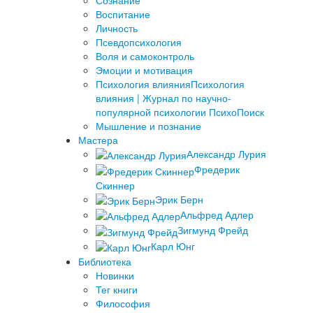
Сознание
Воспитание
Личность
Псевдопсихология
Воля и самоконтроль
Эмоции и мотивация
Психология влияния
Психология
влияния | Журнал по научно-
популярной психологии ПсихоПоиск
Мышление и познание
Мастера
Александр Лурия
Фредерик
Скиннер
Эрик Берн
Альфред Адлер
Зигмунд Фрейд
Карл Юнг
Библиотека
Новинки
Тег книги
Философия