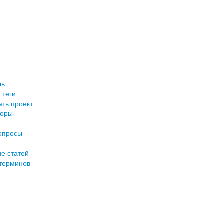
ль
 теги
ть проект
торы
опросы
е статей
терминов