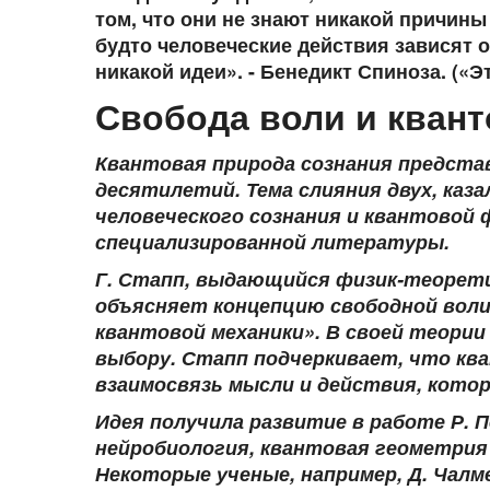
том, что они не знают никакой причины 
будто человеческие действия зависят о
никакой идеи». - Бенедикт Спиноза. («Э
Свобода воли и кван
Квантовая природа сознания представ
десятилетий. Тема слияния двух, каз
человеческого сознания и квантовой 
специализированной литературы.
Г. Стапп, выдающийся физик-теорети
объясняет концепцию свободной воли
квантовой механики». В своей теори
выбору. Стапп подчеркивает, что кв
взаимосвязь мысли и действия, котор
Идея получила развитие в работе Р. П
нейробиология, квантовая геометрия
Некоторые ученые, например, Д. Чалме