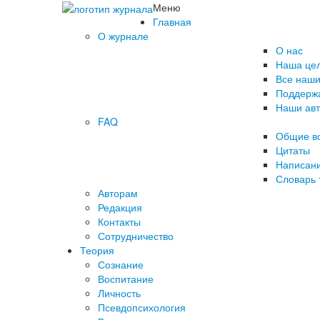
Меню
Главная
О журнале
О нас
Наша це
Все наши
Поддержа
Наши ав
FAQ
Общие в
Цитаты
Написани
Словарь 
Авторам
Редакция
­Контакты
Сотрудничество
Теория
Сознание
Воспитание
Личность
Псевдопсихология