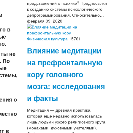
представлений о психике? Предпосылки
к созданию системы психологического
и
депрограммирования. Относительно…
февраля 09, 2020
го в
ные
Физическая культура
15761
то
.
Влияние медитации
нты не
на префронтальную
. По
ные
кору головного
стемы,
мозга: исследования
и факты
ения о
Медитация — древняя практика,
местно
которая еще недавно использовалась
лишь людьми узкого религиозного круга
(монахами, духовными учителями).
ит в