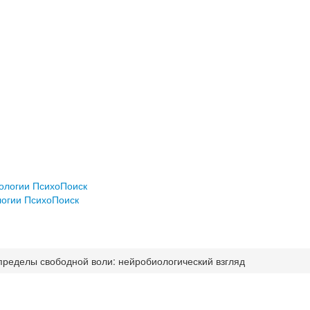
хологии ПсихоПоиск
логии ПсихоПоиск
пределы свободной воли: нейробиологический взгляд