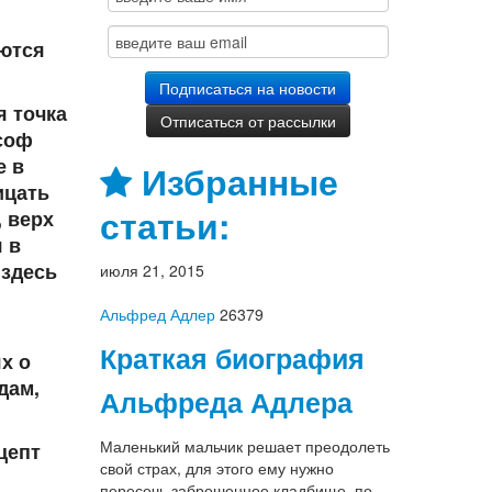
аются
я точка
ософ
е в
Избранные
ицать
статьи:
, верх
 в
 здесь
июля 21, 2015
Альфред Адлер
26379
Краткая биография
х о
дам,
Альфреда Адлера
Маленький мальчик решает преодолеть
цепт
свой страх, для этого ему нужно
пересечь заброшенное кладбище, по