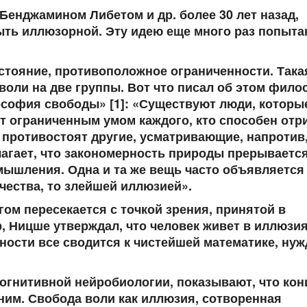
енджамином Либетом и др. более 30 лет назад,
ыть иллюзорной. Эту идею еще много раз попыт
стояние, противоположное ограниченности. Така
воли на две группы. Вот что писал об этом фил
софия свободы» [1]: «Существуют люди, которы
 ограниченным умом каждого, кто способен отр
 противостоят другие, усматривающие, напротив
лагает, что закономерность природы прерывается
мышления. Одна и та же вещь часто объявляется
ества, то злейшей иллюзией».
м пересекается с точкой зрения, принятой в
 Ницше утверждал, что человек живет в иллюзия
ьности все сводится к чистейшей математике, нуж
огнитивной нейробиологии, показывают, что кон
им. Свобода воли как иллюзия, сотворенная