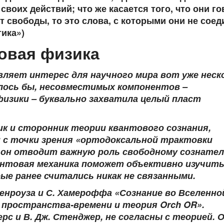
своих действий; что же касается того, что они го
т свободы, то это слова, с которыми они не сое
тика»)
товая физика
ляет интерес для научного мира вот уже неск
алось бы, несовместимых компонентов –
физики – буквально захватила целый пласт
к и сторонник теории квантового сознания,
 с точки зрения «ортодоксальной трактовки
и он отводит важную роль свободному сознате
антовая механика поможет объективно изучит
ые ранее считались никак не связанными.
енроуза и С. Хамероффа «Сознание во Вселенно
 пространства-времени и теория Orch OR».
рс и В.
Дж. Стенджер, не согласны с теорией. 